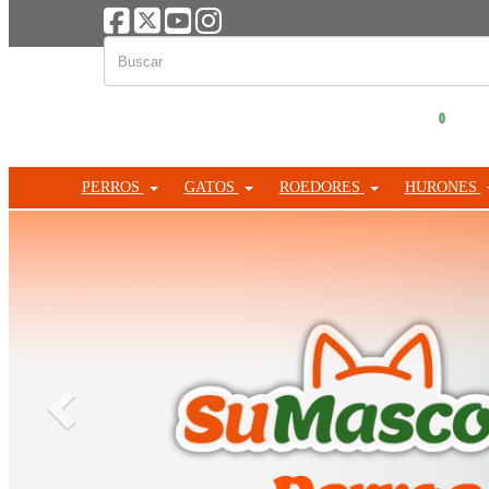
0
PERROS
GATOS
ROEDORES
HURONES
Anterior