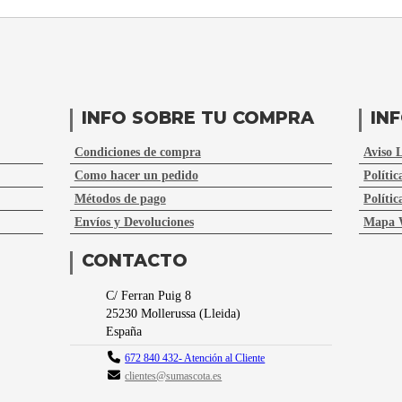
INFO SOBRE TU COMPRA
IN
Condiciones de compra
Aviso 
Como hacer un pedido
Polític
Métodos de pago
Polític
Envíos y Devoluciones
Mapa 
CONTACTO
C/ Ferran Puig 8
25230
Mollerussa
(
Lleida
)
España
672 840 432- Atención al Cliente
clientes@sumascota.es