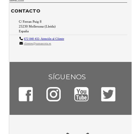
CONTACTO
C/ Ferran Puig 8
25230
Mollerussa
(
Lleida
)
España
672 840 432- Atención al Cliente
clientes@sumascota.es
SÍGUENOS