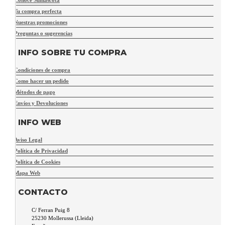
Tu compra perfecta
Nuestras promociones
Preguntas o sugerencias
INFO SOBRE TU COMPRA
Condiciones de compra
Como hacer un pedido
Métodos de pago
Envíos y Devoluciones
INFO WEB
Aviso Legal
Política de Privacidad
Política de Cookies
Mapa Web
CONTACTO
C/ Ferran Puig 8
25230
Mollerussa
(
Lleida
)