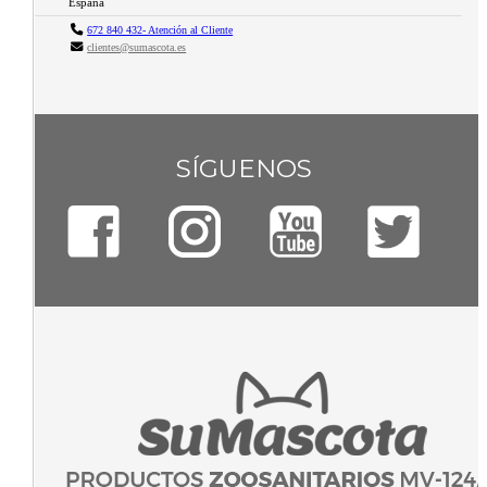
España
672 840 432- Atención al Cliente
clientes@sumascota.es
SÍGUENOS