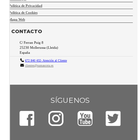
Política de Privacidad
Política de Cookies
Mapa Web
CONTACTO
C/ Ferran Puig 8
25230
Mollerussa
(
Lleida
)
España
672 840 432- Atención al Cliente
clientes@sumascota.es
SÍGUENOS