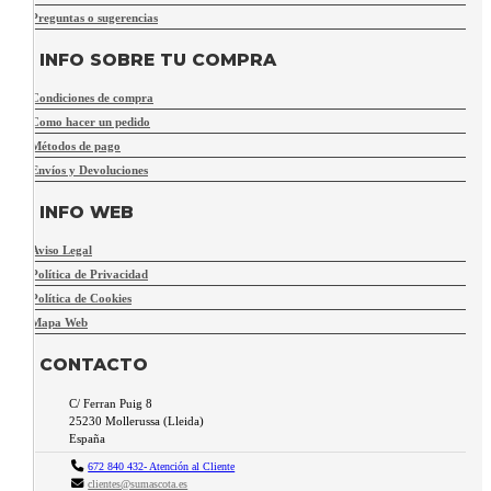
Preguntas o sugerencias
INFO SOBRE TU COMPRA
Condiciones de compra
Como hacer un pedido
Métodos de pago
Envíos y Devoluciones
INFO WEB
Aviso Legal
Política de Privacidad
Política de Cookies
Mapa Web
CONTACTO
C/ Ferran Puig 8
25230
Mollerussa
(
Lleida
)
España
672 840 432- Atención al Cliente
clientes@sumascota.es