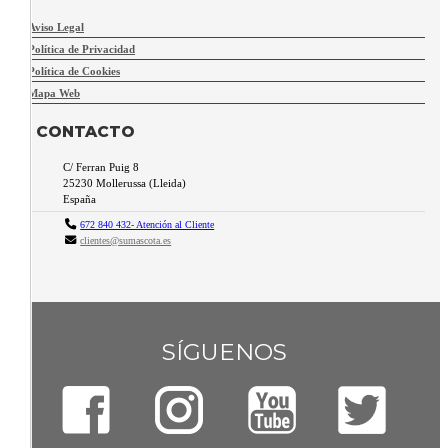
Aviso Legal
Política de Privacidad
Política de Cookies
Mapa Web
CONTACTO
C/ Ferran Puig 8
25230
Mollerussa
(
Lleida
)
España
672 840 432- Atención al Cliente
clientes@sumascota.es
SÍGUENOS