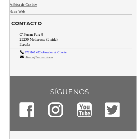
Política de Cookies
Mapa Web
CONTACTO
C/ Ferran Puig 8
25230
Mollerussa
(
Lleida
)
España
672 840 432- Atención al Cliente
clientes@sumascota.es
SÍGUENOS