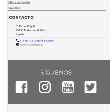
Política de Cookies
Mapa Web
CONTACTO
C/ Ferran Puig 8
25230
Mollerussa
(
Lleida
)
España
672 840 432- Atención al Cliente
clientes@sumascota.es
SÍGUENOS