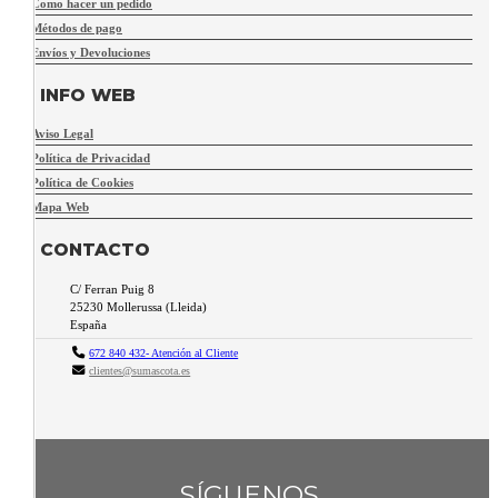
Como hacer un pedido
Métodos de pago
Envíos y Devoluciones
INFO WEB
Aviso Legal
Política de Privacidad
Política de Cookies
Mapa Web
CONTACTO
C/ Ferran Puig 8
25230
Mollerussa
(
Lleida
)
España
672 840 432- Atención al Cliente
clientes@sumascota.es
SÍGUENOS