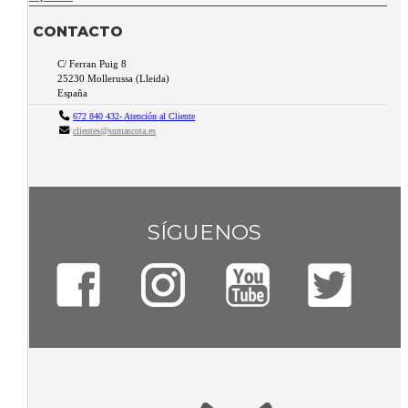
CONTACTO
C/ Ferran Puig 8
25230
Mollerussa
(
Lleida
)
España
672 840 432- Atención al Cliente
clientes@sumascota.es
SÍGUENOS