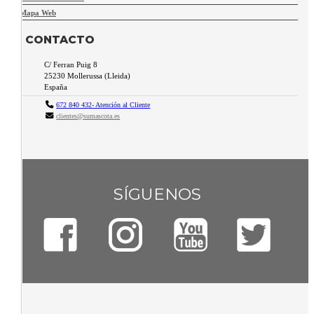
Mapa Web
CONTACTO
C/ Ferran Puig 8
25230
Mollerussa
(
Lleida
)
España
672 840 432- Atención al Cliente
clientes@sumascota.es
SÍGUENOS