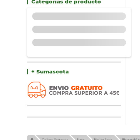
Categorías de producto
+ Sumascota
Catálogo Sumascota
Perros
Higiene Perros
Higiene piel y