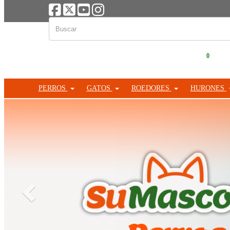
0
PERROS
GATOS
ROEDORES
HURONES
Anterior