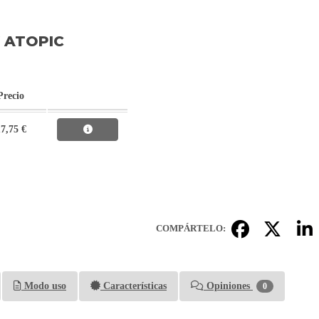
 ATOPIC
Precio
7,75 €
COMPÁRTELO:
Modo uso
Características
Opiniones
0