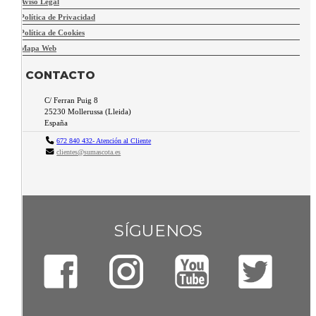
Aviso Legal
Política de Privacidad
Política de Cookies
Mapa Web
CONTACTO
C/ Ferran Puig 8
25230
Mollerussa
(
Lleida
)
España
672 840 432- Atención al Cliente
clientes@sumascota.es
SÍGUENOS