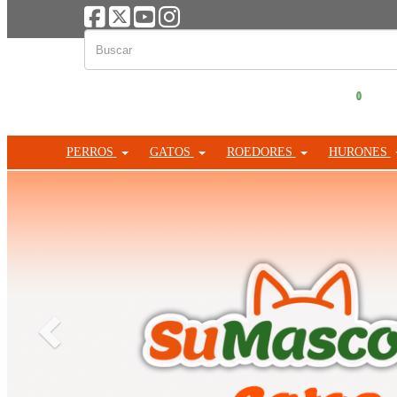
0
PERROS
GATOS
ROEDORES
HURONES
Anterior