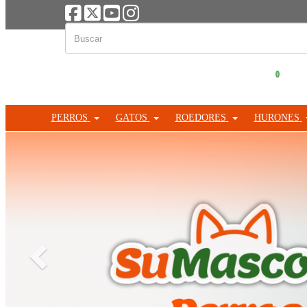
0
PERROS
GATOS
ROEDORES
HURONES
Anterior