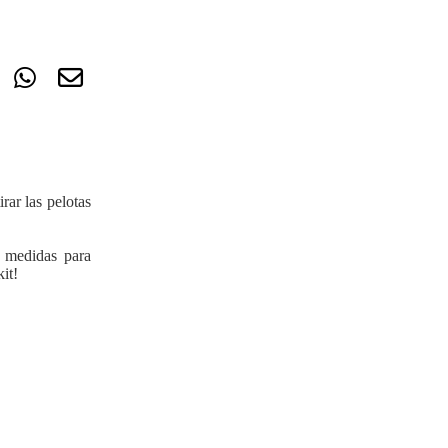
rar las pelotas
 medidas para
it!