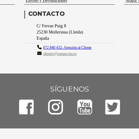
Envíos y Devoluciones
Mapa 
CONTACTO
C/ Ferran Puig 8
25230
Mollerussa
(
Lleida
)
España
672 840 432- Atención al Cliente
clientes@sumascota.es
SÍGUENOS