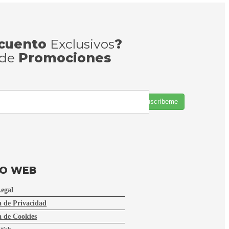
cuento
Exclusivos
?
 de
Promociones
Suscríbeme
FO WEB
Legal
a de Privacidad
a de Cookies