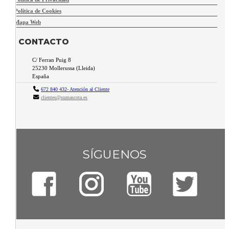
Política de Cookies
Mapa Web
CONTACTO
C/ Ferran Puig 8
25230
Mollerussa
(
Lleida
)
España
672 840 432- Atención al Cliente
clientes@sumascota.es
SÍGUENOS