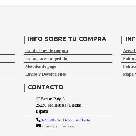
INFO SOBRE TU COMPRA
IN
Condiciones de compra
Aviso 
Como hacer un pedido
Polític
Métodos de pago
Polític
Envíos y Devoluciones
Mapa 
CONTACTO
C/ Ferran Puig 8
25230
Mollerussa
(
Lleida
)
España
672 840 432- Atención al Cliente
clientes@sumascota.es