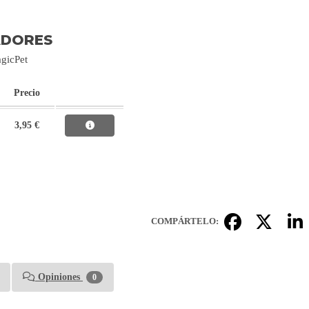
ADORES
agicPet
Precio
3,95 €
COMPÁRTELO:
Opiniones
0