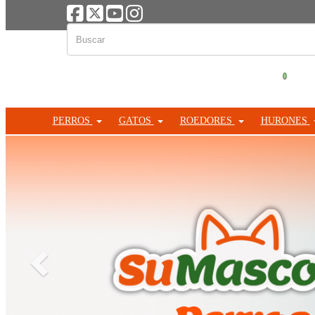
0
PERROS
GATOS
ROEDORES
HURONES
Anterior