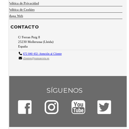
Política de Privacidad
Política de Cookies
Mapa Web
CONTACTO
C/ Ferran Puig 8
25230
Mollerussa
(
Lleida
)
España
672 840 432- Atención al Cliente
clientes@sumascota.es
SÍGUENOS