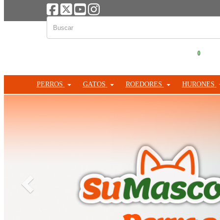
0
PERROS
GATOS
ROEDORES
HURONES
Anterior