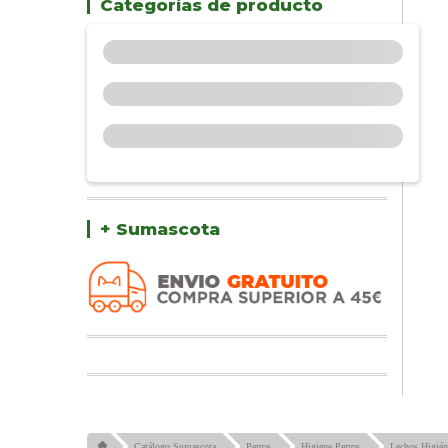
Categorías de producto
+ Sumascota
Catálogo Sumascota
Perros
Higiene Perros
Lechos Higién