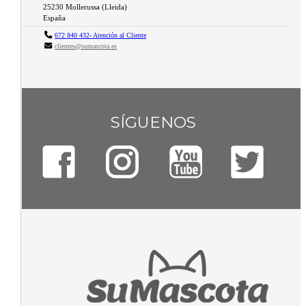
25230
Mollerussa
(
Lleida
)
España
672 840 432- Atención al Cliente
clientes@sumascota.es
SÍGUENOS