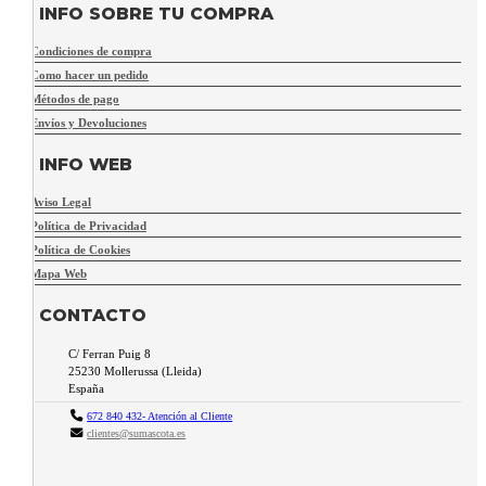
INFO SOBRE TU COMPRA
Condiciones de compra
Como hacer un pedido
Métodos de pago
Envíos y Devoluciones
INFO WEB
Aviso Legal
Política de Privacidad
Política de Cookies
Mapa Web
CONTACTO
C/ Ferran Puig 8
25230
Mollerussa
(
Lleida
)
España
672 840 432- Atención al Cliente
clientes@sumascota.es