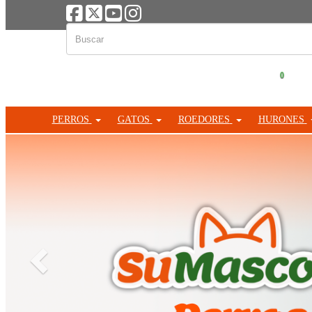
0
PERROS
GATOS
ROEDORES
HURONES
Anterior