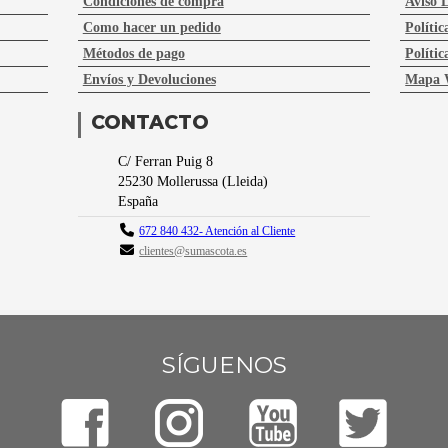
Condiciones de compra
Aviso 
Como hacer un pedido
Polític
Métodos de pago
Polític
Envíos y Devoluciones
Mapa 
CONTACTO
C/ Ferran Puig 8
25230
Mollerussa
(
Lleida
)
España
672 840 432- Atención al Cliente
clientes@sumascota.es
SÍGUENOS