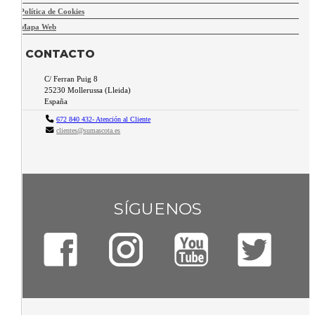
Política de Cookies
Mapa Web
CONTACTO
C/ Ferran Puig 8
25230
Mollerussa
(
Lleida
)
España
672 840 432- Atención al Cliente
clientes@sumascota.es
SÍGUENOS