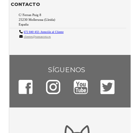
CONTACTO
C/ Ferran Puig 8
25230
Mollerussa
(
Lleida
)
España
672 840 432- Atención al Cliente
clientes@sumascota.es
SÍGUENOS