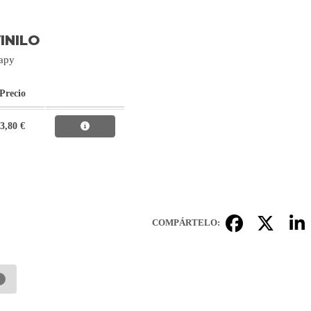
INILO
uapy
Precio
3,80 €
COMPÁRTELO: