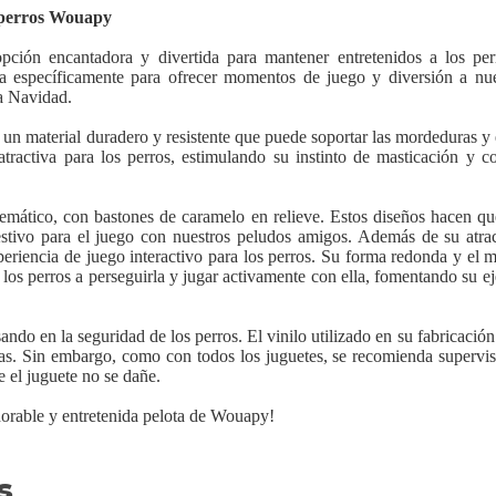
a perros Wouapy
ión encantadora y divertida para mantener entretenidos a los per
da específicamente para ofrecer momentos de juego y diversión a nue
la Navidad.
 un material duradero y resistente que puede soportar las mordeduras y 
atractiva para los perros, estimulando su instinto de masticación y c
temático, con bastones de caramelo en relieve. Estos diseños hacen qu
estivo para el juego con nuestros peludos amigos. Además de su atract
iencia de juego interactivo para los perros. Su forma redonda y el ma
los perros a perseguirla y jugar activamente con ella, fomentando su eje
do en la seguridad de los perros. El vinilo utilizado en su fabricación
tas. Sin embargo, como con todos los juguetes, se recomienda supervis
e el juguete no se dañe.
dorable y entretenida pelota de Wouapy!
s