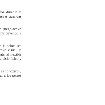
ros durante la
stras queridas
el juego activo
ontribuyendo a
e la pelota sea
ivo visual, la
terial flexible
rcicio físico y
 es no tóxico y
ar a los perros