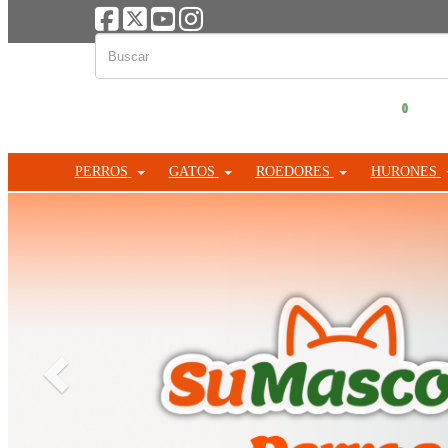
0
PERROS
GATOS
ROEDORES
HURONES
Anterior