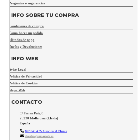
Preguntas o sugerencias
INFO SOBRE TU COMPRA
Condiciones de compra
Como hacer un pedido
Métodos de pago
Envíos y Devoluciones
INFO WEB
Aviso Legal
Política de Privacidad
Política de Cookies
Mapa Web
CONTACTO
C/ Ferran Puig 8
25230
Mollerussa
(
Lleida
)
España
672 840 432- Atención al Cliente
clientes@sumascota.es