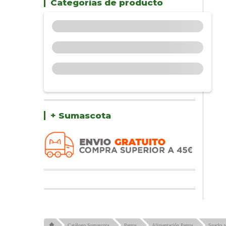
Categorías de producto
+ Sumascota
Catálogo Sumascota
Perros
Alimentación Perros
Snacks y