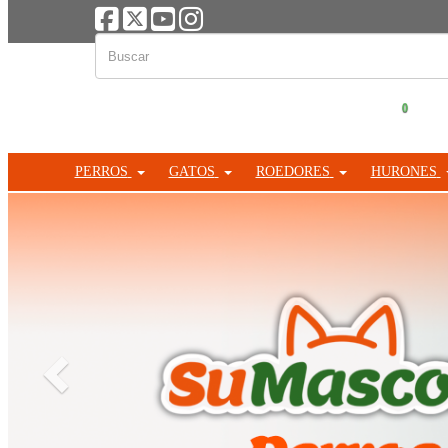
0
PERROS
GATOS
ROEDORES
HURONES
Anterior