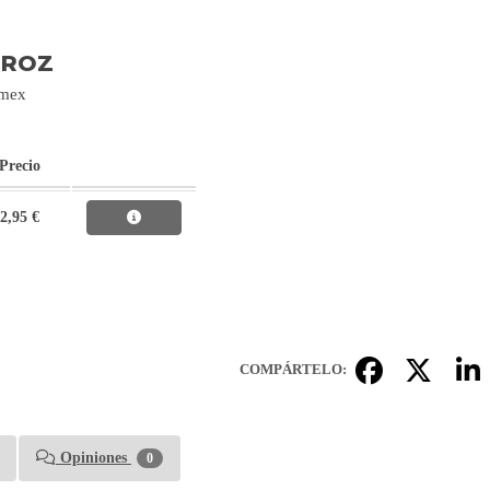
RROZ
imex
Precio
2,95 €
COMPÁRTELO:
Opiniones
0