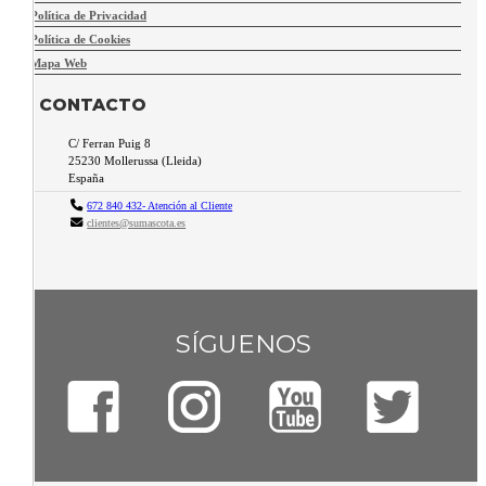
Política de Privacidad
Política de Cookies
Mapa Web
CONTACTO
C/ Ferran Puig 8
25230
Mollerussa
(
Lleida
)
España
672 840 432- Atención al Cliente
clientes@sumascota.es
SÍGUENOS