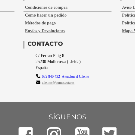
Condiciones de compra
Aviso 
Como hacer un pedido
Polític
Métodos de pago
Polític
Envíos y Devoluciones
Mapa 
CONTACTO
C/ Ferran Puig 8
25230
Mollerussa
(
Lleida
)
España
672 840 432- Atención al Cliente
clientes@sumascota.es
SÍGUENOS