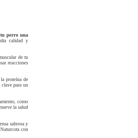
 tu perro una
alta calidad y
muscular de tu
usar reacciones
 la proteína de
 clave para un
namiento, como
mueve la salud
pensa sabrosa y
e Naturcota con