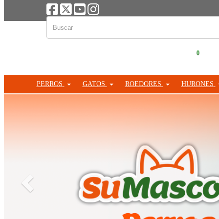
0
PERROS
GATOS
ROEDORES
HURONES
Anterior