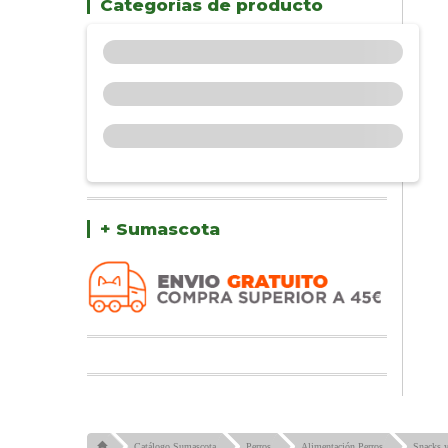
Categorías de producto
+ Sumascota
Catálogo Sumascota
Perros
Alimentación Perros
Snacks y