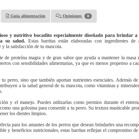
Guía alimentación
Opiniones
0
oso y nutritivo bocadito especialmente diseñado para brindar a
ra su salud.
Estas barritas están elaboradas con ingredientes de 
 y la satisfacción de tu mascota.
nte de proteína magra y de gran sabor que ayuda a mantener la masa 
perros con sensibilidades alimentarias, ya que es menos propenso a ca
e tu perro, sino que también aportan nutrientes esenciales. Además de
tribuyen a la salud general de tu mascota, como vitaminas y minerales
s.
icación y el manejo. Puedes utilizarlas como premios durante el entre
mo una golosina para consentir a tu perro. Su textura masticable pro
ener los dientes limpios.
rfecta para los amantes de los perros que desean brindarles una recom
tible y beneficios nutricionales, estas barritas reflejan el compromiso d