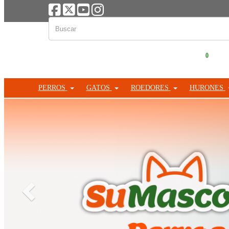
0
PERROS
GATOS
ROEDORES
HURONES
Anterior