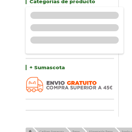
Categorías de producto
+ Sumascota
Catálogo Sumascota
Perros
Alimentación Perros
Snacks y