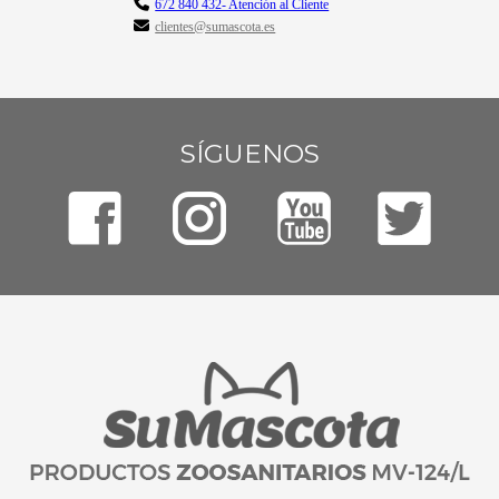
672 840 432- Atención al Cliente
clientes@sumascota.es
SÍGUENOS