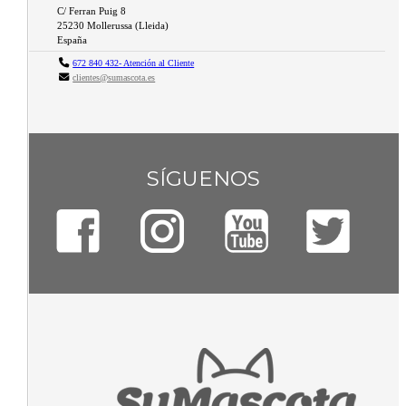
C/ Ferran Puig 8
25230
Mollerussa
(
Lleida
)
España
672 840 432- Atención al Cliente
clientes@sumascota.es
SÍGUENOS