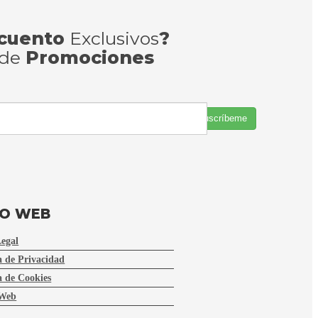
cuento
Exclusivos
?
 de
Promociones
Suscríbeme
FO WEB
Legal
a de Privacidad
a de Cookies
Web