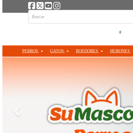
0
PERROS
GATOS
ROEDORES
HURONES
Anterior