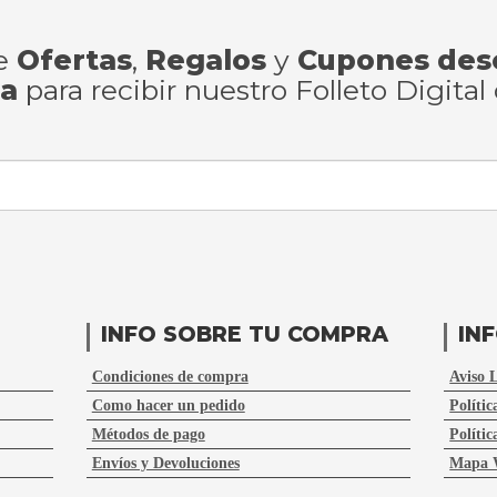
de
Ofertas
,
Regalos
y
Cupones des
ra
para recibir nuestro Folleto Digital
INFO SOBRE TU COMPRA
IN
Condiciones de compra
Aviso 
Como hacer un pedido
Polític
Métodos de pago
Polític
Envíos y Devoluciones
Mapa 