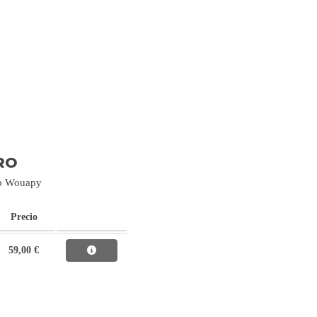
RO
gro Wouapy
Precio
59,00 €