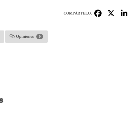
COMPÁRTELO:
Opiniones
0
s