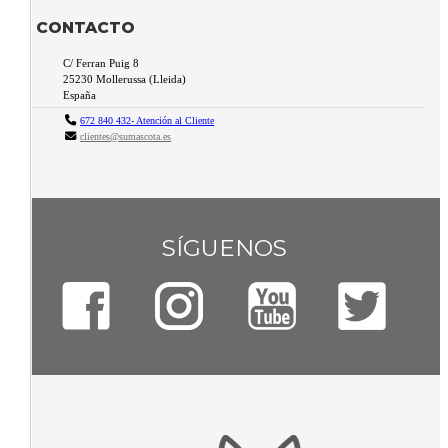
CONTACTO
C/ Ferran Puig 8
25230
Mollerussa
(
Lleida
)
España
672 840 432- Atención al Cliente
clientes@sumascota.es
SÍGUENOS