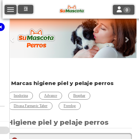
Toggle navi
Toggle navigation
0
Anterior
Sigu
Marcas higiene piel y pelaje perros
Inodorina
Advance
Beaphar
Divasa Farmavic Taber
Freedog
Higiene piel y pelaje perros