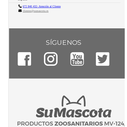
672 840 432- Atención al Cliente
clientes@sumascota.es
SÍGUENOS