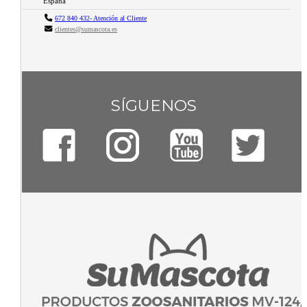
España
672 840 432- Atención al Cliente
clientes@sumascota.es
SÍGUENOS