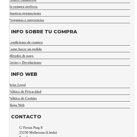
Tu compra perfecta
Nuestras promociones
Preguntas o sugerencias
INFO SOBRE TU COMPRA
Condiciones de compra
Como hacer un pedido
Métodos de pago
Envíos y Devoluciones
INFO WEB
Aviso Legal
Política de Privacidad
Política de Cookies
Mapa Web
CONTACTO
C/ Ferran Puig 8
25230
Mollerussa
(
Lleida
)