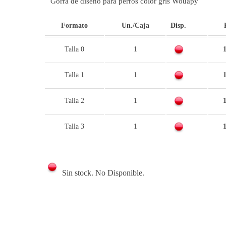
Gorra de diseño para perros color gris Wouapy
Formato
Un./Caja
Disp.
Talla 0
1
1
Talla 1
1
1
Talla 2
1
1
Talla 3
1
1
Sin stock. No Disponible.