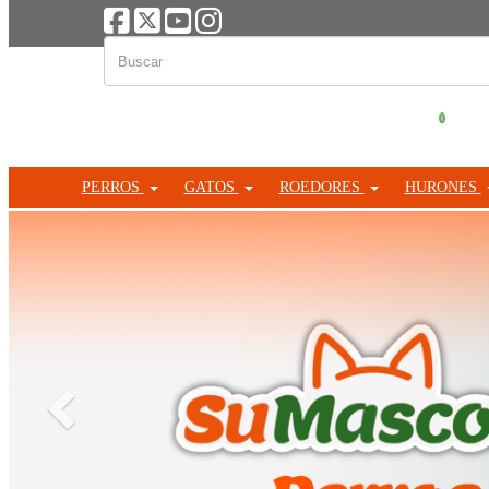
0
PERROS
GATOS
ROEDORES
HURONES
Anterior