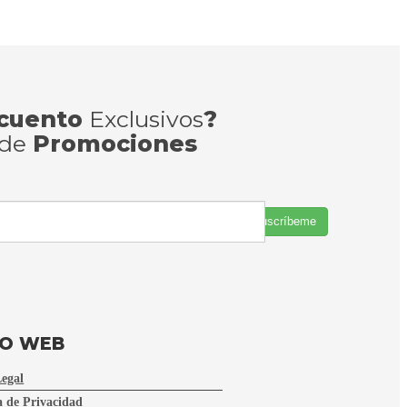
cuento
Exclusivos
?
 de
Promociones
Suscríbeme
FO WEB
Legal
a de Privacidad