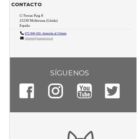
CONTACTO
C/ Ferran Puig 8
25230
Mollerussa
(
Lleida
)
España
672 840 432- Atención al Cliente
clientes@sumascota.es
SÍGUENOS