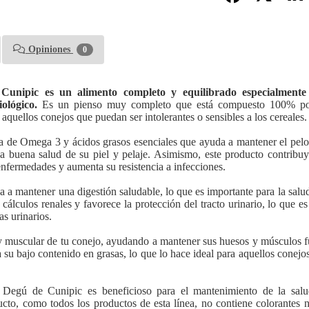
Opiniones
0
Cunipic es un alimento completo y equilibrado especialmente
ológico.
Es un pienso muy completo que está compuesto 100% por
 aquellos conejos que puedan ser intolerantes o sensibles a los cereales.
la de Omega 3 y ácidos grasos esenciales que ayuda a mantener el pelo
la buena salud de su piel y pelaje. Asimismo, este producto contribuy
enfermedades y aumenta su resistencia a infecciones.
a a mantener una digestión saludable, lo que es importante para la salu
álculos renales y favorece la protección del tracto urinario, lo que e
s urinarios.
 y muscular de tu conejo, ayudando a mantener sus huesos y músculos f
a su bajo contenido en grasas, lo que lo hace ideal para aquellos conejo
 Degú de Cunipic es beneficioso para el mantenimiento de la salu
cto, como todos los productos de esta línea, no contiene colorantes n