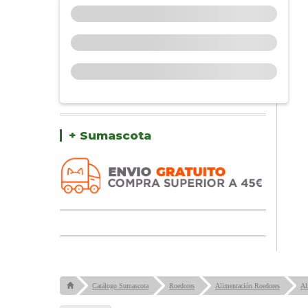
+ Sumascota
Catálogo Sumascota
Roedores
Alimentación Roedores
Al