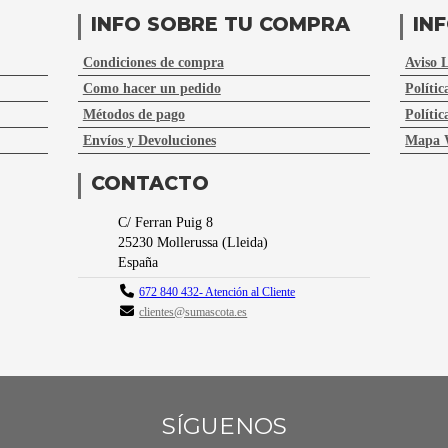
INFO SOBRE TU COMPRA
IN
Condiciones de compra
Aviso 
Como hacer un pedido
Polític
Métodos de pago
Polític
Envíos y Devoluciones
Mapa 
CONTACTO
C/ Ferran Puig 8
25230
Mollerussa
(
Lleida
)
España
672 840 432- Atención al Cliente
clientes@sumascota.es
SÍGUENOS