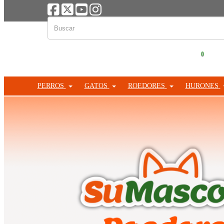
0
PERROS
GATOS
ROEDORES
HURONES