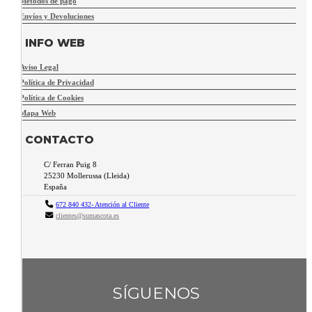
Métodos de pago
Envíos y Devoluciones
INFO WEB
Aviso Legal
Política de Privacidad
Política de Cookies
Mapa Web
CONTACTO
C/ Ferran Puig 8
25230
Mollerussa
(
Lleida
)
España
672 840 432- Atención al Cliente
clientes@sumascota.es
SÍGUENOS