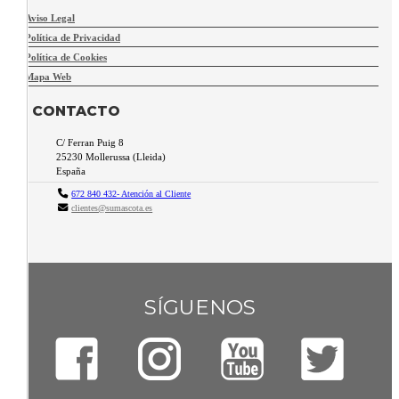
Aviso Legal
Política de Privacidad
Política de Cookies
Mapa Web
CONTACTO
C/ Ferran Puig 8
25230
Mollerussa
(
Lleida
)
España
672 840 432- Atención al Cliente
clientes@sumascota.es
SÍGUENOS