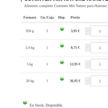
Alimento completo Cominter Mix Nature para Hamster
Formato
Un./Caja
Disp.
Precio
850 g
5
3,95 €
−
2,4 kg
1
8,75 €
−
5 kg
1
12,95 €
−
20 kg
1
36,95 €
−
En Stock. Disponible.