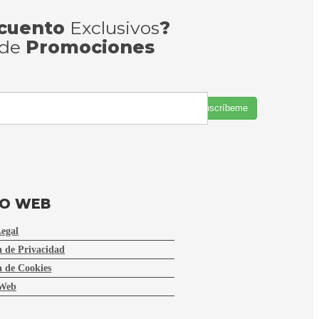
cuento
Exclusivos
?
 de
Promociones
Suscríbeme
FO WEB
Legal
a de Privacidad
a de Cookies
Web