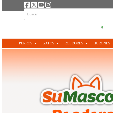
0
PERROS
GATOS
ROEDORES
HURONES