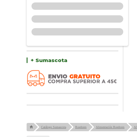
+ Sumascota
Catálogo Sumascota
Roedores
Alimentación Roedores
Al