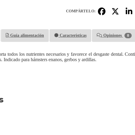
COMPÁRTELO:
Guía alimentación
Características
Opiniones
0
rta todos los nutrientes necesarios y favorece el desgaste dental. Co
. Indicado para hámsters enanos, gerbos y ardillas.
s