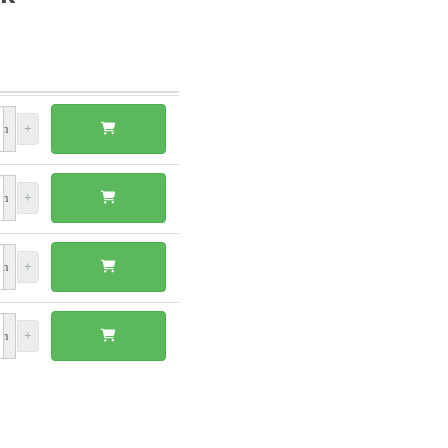
un
+
un
+
un
+
un
+