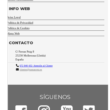
INFO WEB
Aviso Legal
Política de Privacidad
Política de Cookies
Mapa Web
CONTACTO
C/ Ferran Puig 8
25230
Mollerussa
(
Lleida
)
España
672 840 432- Atención al Cliente
clientes@sumascota.es
SÍGUENOS