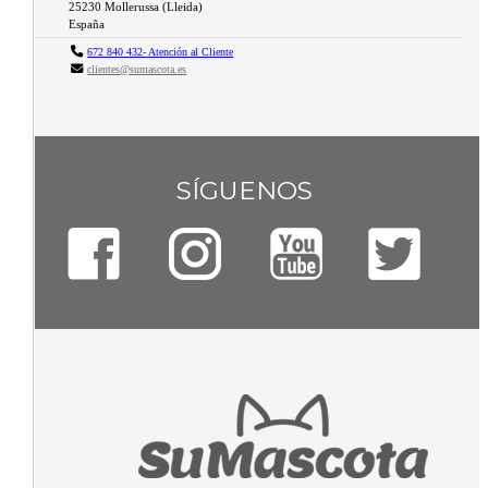
25230
Mollerussa
(
Lleida
)
España
672 840 432- Atención al Cliente
clientes@sumascota.es
SÍGUENOS