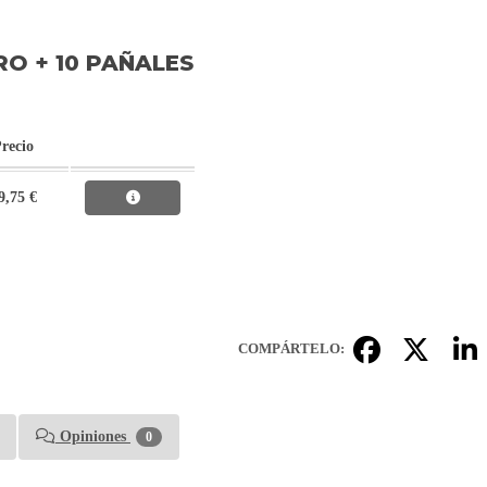
O + 10 PAÑALES
recio
9,75 €
COMPÁRTELO:
Opiniones
0