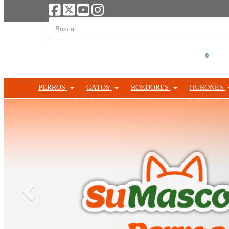
0
PERROS
GATOS
ROEDORES
HURONES
Anterior