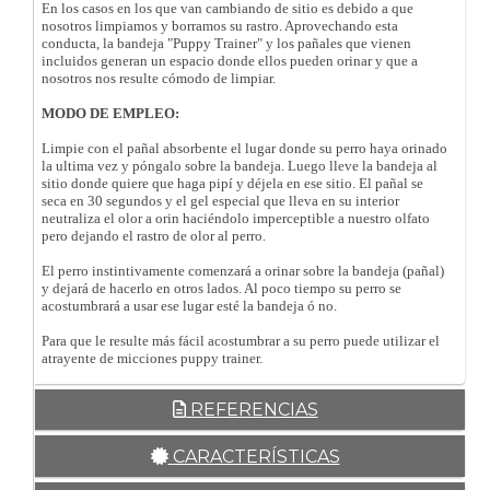
En los casos en los que van cambiando de sitio es debido a que
nosotros limpiamos y borramos su rastro. Aprovechando esta
conducta, la bandeja "Puppy Trainer" y los pañales que vienen
incluidos generan un espacio donde ellos pueden orinar y que a
nosotros nos resulte cómodo de limpiar.
MODO DE EMPLEO:
Limpie con el pañal absorbente el lugar donde su perro haya orinado
la ultima vez y póngalo sobre la bandeja. Luego lleve la bandeja al
sitio donde quiere que haga pipí y déjela en ese sitio. El pañal se
seca en 30 segundos y el gel especial que lleva en su interior
neutraliza el olor a orin haciéndolo imperceptible a nuestro olfato
pero dejando el rastro de olor al perro.
El perro instintivamente comenzará a orinar sobre la bandeja (pañal)
y dejará de hacerlo en otros lados. Al poco tiempo su perro se
acostumbrará a usar ese lugar esté la bandeja ó no.
Para que le resulte más fácil acostumbrar a su perro puede utilizar el
atrayente de micciones puppy trainer.
REFERENCIAS
CARACTERÍSTICAS