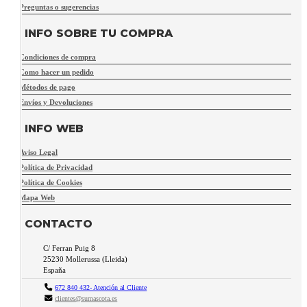
Preguntas o sugerencias
INFO SOBRE TU COMPRA
Condiciones de compra
Como hacer un pedido
Métodos de pago
Envíos y Devoluciones
INFO WEB
Aviso Legal
Política de Privacidad
Política de Cookies
Mapa Web
CONTACTO
C/ Ferran Puig 8
25230
Mollerussa
(
Lleida
)
España
672 840 432- Atención al Cliente
clientes@sumascota.es