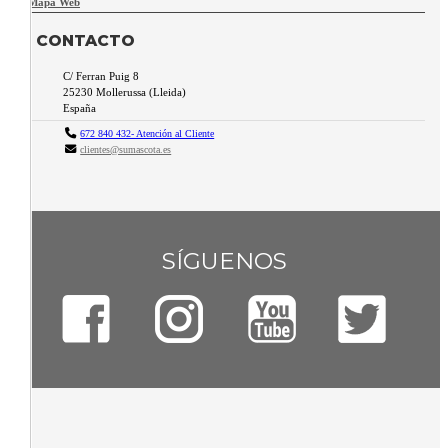
Mapa Web
CONTACTO
C/ Ferran Puig 8
25230
Mollerussa
(
Lleida
)
España
672 840 432- Atención al Cliente
clientes@sumascota.es
SÍGUENOS