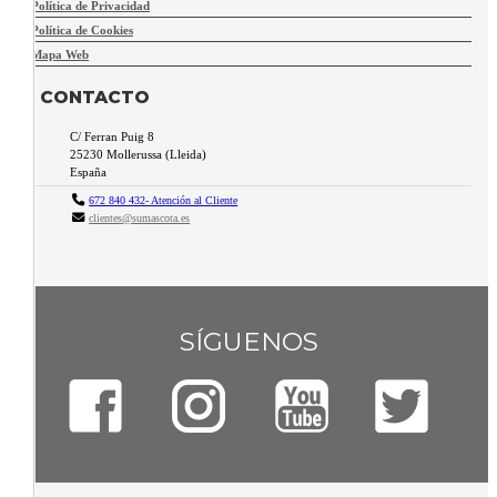
Política de Privacidad
Política de Cookies
Mapa Web
CONTACTO
C/ Ferran Puig 8
25230
Mollerussa
(
Lleida
)
España
672 840 432- Atención al Cliente
clientes@sumascota.es
SÍGUENOS