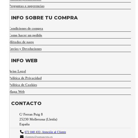
Preguntas o sugerencias
INFO SOBRE TU COMPRA
Condiciones de compra
Como hacer un pedido
Métodos de pago
Envíos y Devoluciones
INFO WEB
Aviso Legal
Política de Privacidad
Política de Cookies
Mapa Web
CONTACTO
C/ Ferran Puig 8
25230
Mollerussa
(
Lleida
)
España
672 840 432- Atención al Cliente
clientes@sumascota.es