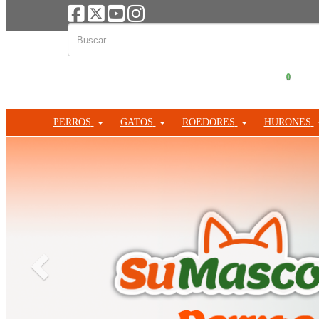
0
PERROS
GATOS
ROEDORES
HURONES
Anterior