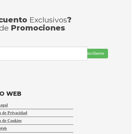
cuento
Exclusivos
?
 de
Promociones
Suscríbeme
FO WEB
Legal
a de Privacidad
a de Cookies
Web