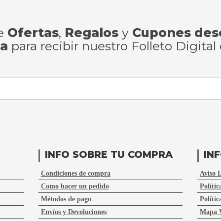
de
Ofertas
,
Regalos
y
Cupones des
ra
para recibir nuestro Folleto Digital
INFO SOBRE TU COMPRA
IN
Condiciones de compra
Aviso 
Como hacer un pedido
Polític
Métodos de pago
Polític
Envíos y Devoluciones
Mapa 