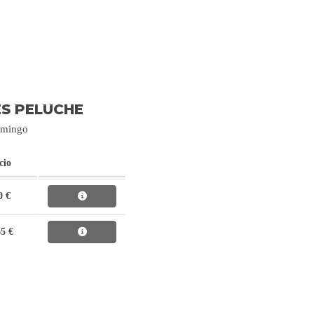
S PELUCHE
lamingo
cio
0 €
65 €