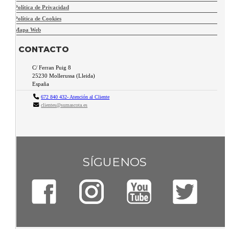
Política de Privacidad
Política de Cookies
Mapa Web
CONTACTO
C/ Ferran Puig 8
25230
Mollerussa
(
Lleida
)
España
672 840 432- Atención al Cliente
clientes@sumascota.es
SÍGUENOS